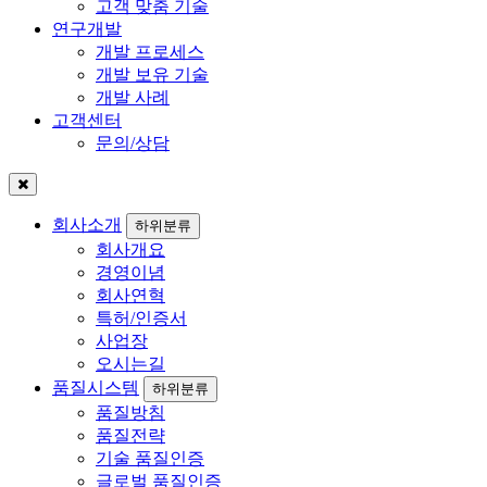
고객 맞춤 기술
연구개발
개발 프로세스
개발 보유 기술
개발 사례
고객센터
문의/상담
회사소개
하위분류
회사개요
경영이념
회사연혁
특허/인증서
사업장
오시는길
품질시스템
하위분류
품질방침
품질전략
기술 품질인증
글로벌 품질인증