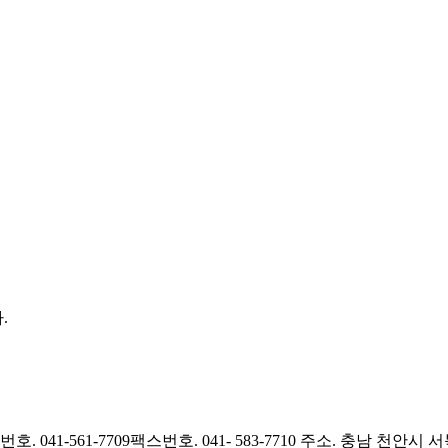
.
호. 041-561-7709
팩스번호. 041- 583-7710
주소. 충남 천안시 서북