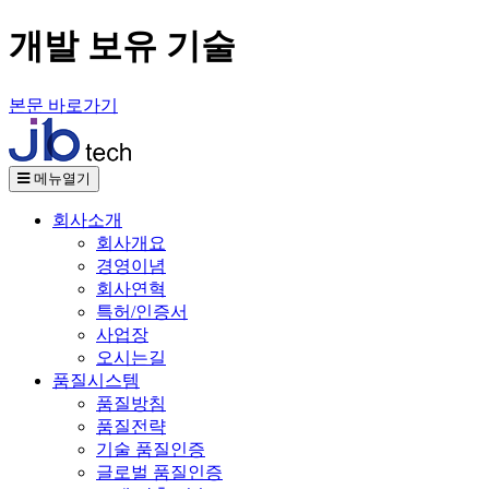
개발 보유 기술
본문 바로가기
메뉴열기
회사소개
회사개요
경영이념
회사연혁
특허/인증서
사업장
오시는길
품질시스템
품질방침
품질전략
기술 품질인증
글로벌 품질인증