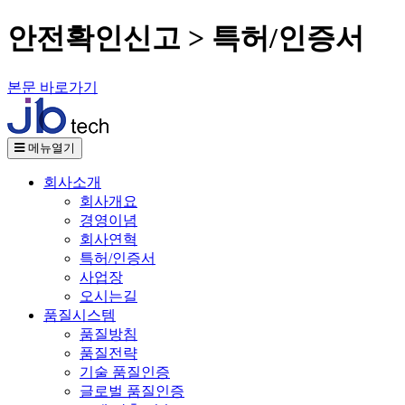
안전확인신고 > 특허/인증서
본문 바로가기
메뉴열기
회사소개
회사개요
경영이념
회사연혁
특허/인증서
사업장
오시는길
품질시스템
품질방침
품질전략
기술 품질인증
글로벌 품질인증