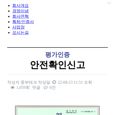
회사개요
경영이념
회사연혁
특허/인증서
사업장
오시는길
평가인증
안전확인신고
작성자
중부테크
작성일
22-08-23 11:51
조회
1,059회
댓글
0건
본문